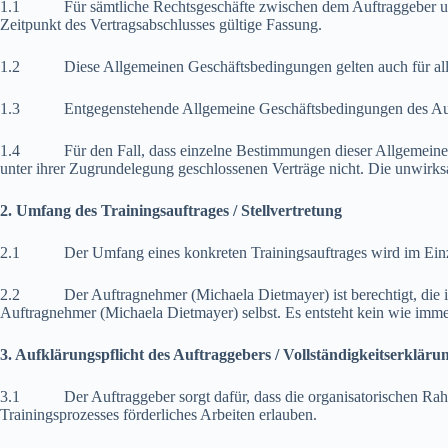
1.1 Für sämtliche Rechtsgeschäfte zwischen dem Auftraggeber und d
Zeitpunkt des Vertragsabschlusses gültige Fassung.
1.2 Diese Allgemeinen Geschäftsbedingungen gelten auch für alle kü
1.3 Entgegenstehende Allgemeine Geschäftsbedingungen des Auftragg
1.4 Für den Fall, dass einzelne Bestimmungen dieser Allgemeinen G
unter ihrer Zugrundelegung geschlossenen Verträge nicht. Die unwirk
2. Umfang des Trainingsauftrages / Stellvertretung
2.1 Der Umfang eines konkreten Trainingsauftrages wird im Einzelf
2.2 Der Auftragnehmer (Michaela Dietmayer) ist berechtigt, die ihm 
Auftragnehmer (Michaela Dietmayer) selbst. Es entsteht kein wie imme
3. Aufklärungspflicht des Auftraggebers / Vollständigkeitserkläru
3.1 Der Auftraggeber sorgt dafür, dass die organisatorischen Rahme
Trainingsprozesses förderliches Arbeiten erlauben.