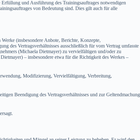
Erfüllung und Ausführung des Trainingsauftrages notwendigen
ningsauftrages von Bedeutung sind. Dies gilt auch für alle
Werke (insbesondere Anbote, Berichte, Konzepte,
ng des Vertragsverhältnisses ausschließlich für vom Vertrag umfasste
nehmers (Michaela Dietmayer) zu vervielfältigen und/oder zu
 Dietmayer) – insbesondere etwa für die Richtigkeit des Werkes –
rwendung, Modifizierung, Vervielfältigung, Verbreitung,
tigen Beendigung des Vertragsverhältnisses und zur Geltendmachung
ersagt.
htigkeiten und Mängel an seiner Leistung zu beheben. Er wird den