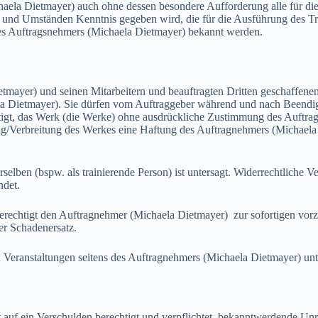
a Dietmayer) auch ohne dessen besondere Aufforderung alle für die 
und Umständen Kenntnis gegeben wird, die für die Ausführung des Trai
des Auftragsnehmers (Michaela Dietmayer) bekannt werden.
r) und seinen Mitarbeitern und beauftragten Dritten geschaffenen 
la Dietmayer). Sie dürfen vom Auftraggeber während und nach Beendigu
tigt, das Werk (die Werke) ohne ausdrückliche Zustimmung des Auftrag
igung/Verbreitung des Werkes eine Haftung des Auftragnehmers (Michaela
en (bspw. als trainierende Person) ist untersagt. Widerrechtliche Ve
ndet.
tigt den Auftragnehmer (Michaela Dietmayer) zur sofortigen vorzei
er Schadenersatz.
eranstaltungen seitens des Auftragnehmers (Michaela Dietmayer) unt
ein Verschulden berechtigt und verpflichtet, bekanntwerdende Unric