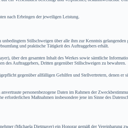
n nach Erbringen der jeweiligen Leistung.
bedingtem Stillschweigen über alle ihm zur Kenntnis gelangenden ge
ebsumfang und praktische Tätigkeit des Auftraggebers erhält.
er), über den gesamten Inhalt des Werkes sowie sämtliche Informati
en des Auftraggebers, Dritten gegenüber Stillschweigen zu bewahren.
ht gegenüber allfälligen Gehilfen und Stellvertretern, denen er sich
vertraute personenbezogene Daten im Rahmen der Zweckbestimmung des
he erforderlichen Maßnahmen insbesondere jene im Sinne des Datensc
ehmer (Michaela Dietmayer) ein Honorar gemäß der Vereinbarung zw