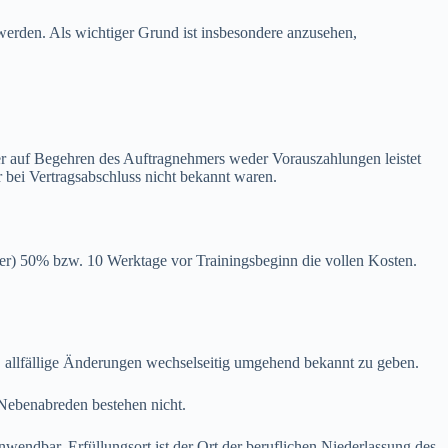
erden. Als wichtiger Grund ist insbesondere anzusehen,
eser auf Begehren des Auftragnehmers weder Vorauszahlungen leistet
 bei Vertragsabschluss nicht bekannt waren.
er) 50% bzw. 10 Werktage vor Trainingsbeginn die vollen Kosten.
 allfällige Änderungen wechselseitig umgehend bekannt zu geben.
ebenabreden bestehen nicht.
wendbar. Erfüllungsort ist der Ort der beruflichen Niederlassung des