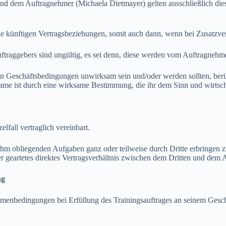
em Auftragnehmer (Michaela Dietmayer) gelten ausschließlich diese
nftigen Vertragsbeziehungen, somit auch dann, wenn bei Zusatzvertr
ebers sind ungültig, es sei denn, diese werden vom Auftragnehmer (
eschäftsbedingungen unwirksam sein und/oder werden sollten, berüh
same ist durch eine wirksame Bestimmung, die ihr dem Sinn und wirtsc
all vertraglich vereinbart.
obliegenden Aufgaben ganz oder teilweise durch Dritte erbringen zu l
r geartetes direktes Vertragsverhältnis zwischen dem Dritten und dem 
ng
nbedingungen bei Erfüllung des Trainingsauftrages an seinem Geschäf