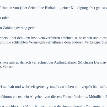
nden von jeder Seite ohne Einhaltung einer Kündigungsfrist gelöst w
t oder
in Zahlungsverzug gerät.
rtners, über den kein Insolvenzverfahren eröffnet ist, bestehen und di
t und die schlechten Vermögensverhältnisse dem anderen Vertragspartner
t kostenfrei, danach verrechnet der Auftragnehmer (Michaela Dietmay
s Storno.
senhaft und wahrheitsgetreu gemacht zu haben und verpflichten sich,
tform; ebenso ein Abgehen von diesem Formerfordernis. Mündliche N
 Ausschluss der Verweisungsnormen des internationalen Privatrechts an