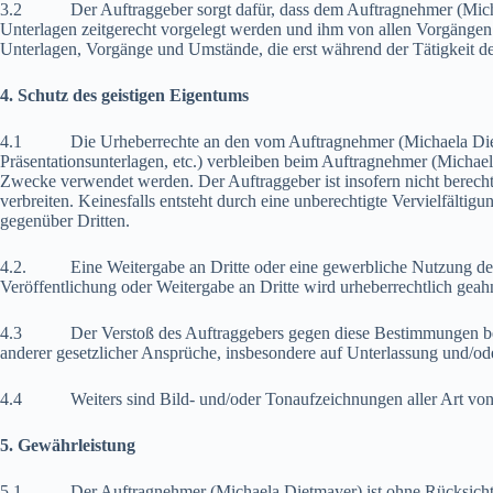
3.2 Der Auftraggeber sorgt dafür, dass dem Auftragnehmer (Michael
Unterlagen zeitgerecht vorgelegt werden und ihm von allen Vorgängen 
Unterlagen, Vorgänge und Umstände, die erst während der Tätigkeit 
4. Schutz des geistigen Eigentums
4.1 Die Urheberrechte an den vom Auftragnehmer (Michaela Dietmaye
Präsentationsunterlagen, etc.) verbleiben beim Auftragnehmer (Michae
Zwecke verwendet werden. Der Auftraggeber ist insofern nicht berech
verbreiten. Keinesfalls entsteht durch eine unberechtigte Vervielfält
gegenüber Dritten.
4.2. Eine Weitergabe an Dritte oder eine gewerbliche Nutzung derselb
Veröffentlichung oder Weitergabe an Dritte wird urheberrechtlich geah
4.3 Der Verstoß des Auftraggebers gegen diese Bestimmungen berech
anderer gesetzlicher Ansprüche, insbesondere auf Unterlassung und/od
4.4 Weiters sind Bild- und/oder Tonaufzeichnungen aller Art von V
5. Gewährleistung
5.1 Der Auftragnehmer (Michaela Dietmayer) ist ohne Rücksicht auf 